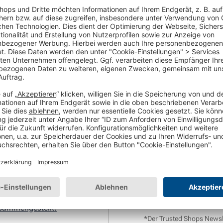
Ihre URL
*
en!
Telefonnummer
*
er „Cyber Monday“ zählen
ichtigsten Verkaufsevents
müssen Sie Ihren Online-
*
Als Gegenleistung für das
per E-Mail (Newsletter*) 
Leistungen informiert zu 
Interaktion mit den Newsl
Datenschutzhinweisen
. D
ammengestellt:
*Der Trusted Shops Newsle