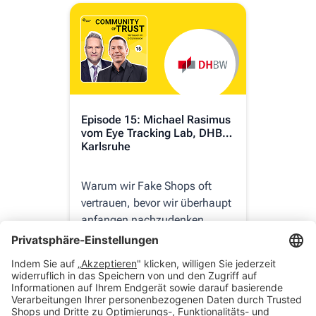
Episode 15: Michael Rasimus
Epis
vom Eye Tracking Lab, DHBW
Gesc
Karlsruhe
Warum wir Fake Shops oft
Waru
vertrauen, bevor wir überhaupt
Zeit
anfangen nachzudenken.
sind
ents
wird
Jetzt ansehen
J