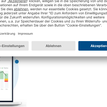
1. Öffnen Sie in Ihrem eTrusted-Konto die
Se
zeigt, in wie vielen Bewertungen eine Katego
und negative Erwähnungen es in jeder Katego