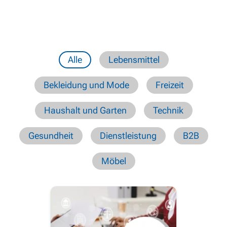
Alle
Lebensmittel
Bekleidung und Mode
Freizeit
Haushalt und Garten
Technik
Gesundheit
Dienstleistung
B2B
Möbel