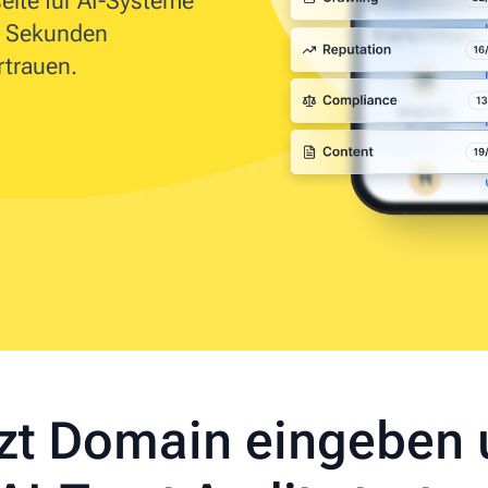
seite für AI-Systeme
en Sekunden
rtrauen.
zt Domain eingeben