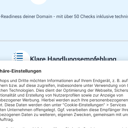
I-Readiness deiner Domain - mit über 50 Checks inklusive techni
Klare Handlungsempfehlung
et, welche Optimierungen deine AI-Visibility sofort stärken und 
Fokus auf Vertrauen