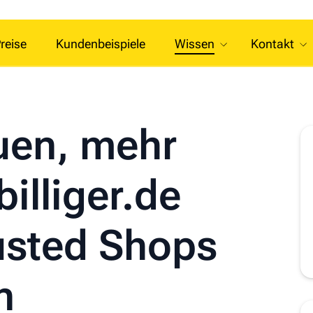
reise
Kundenbeispiele
Wissen
Kontakt
uen, mehr
illiger.de
rusted Shops
n