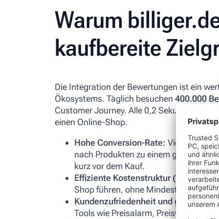
Warum billiger.de
kaufbereite Ziel
Die Integration der Bewertungen ist ein wer
Ökosystems. Täglich besuchen
400.000 B
Customer Journey. Alle 0,2 Sekunden vermit
einen Online-Shop.
Hohe Conversion-Rate:
Viele Nutzer*i
nach Produkten zu einem günstigen P
kurz vor dem Kauf.
Effiziente Kostenstruktur (COS):
Du za
Shop führen, ohne Mindestumsätze und
Kundenzufriedenheit und geringe Re
Tools wie Preisalarm, Preisverlauf u