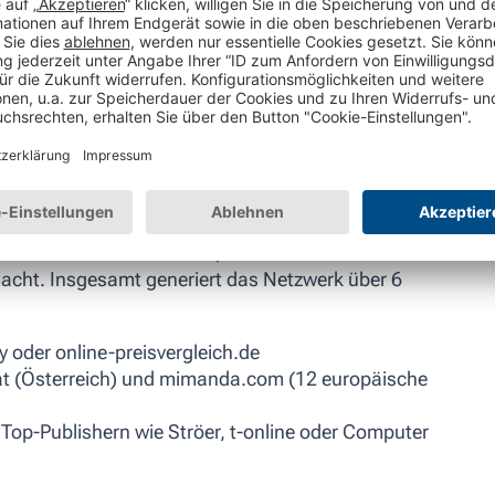
 seltener zurück.
ltichannel-Strategie
tnerschaften
.de Solutions ein Netzwerk, das deine Produkte weit
macht. Insgesamt generiert das Netzwerk über 6
 oder online-preisvergleich.de
.at (Österreich) und mimanda.com (12 europäische
Top-Publishern wie Ströer, t-online oder Computer