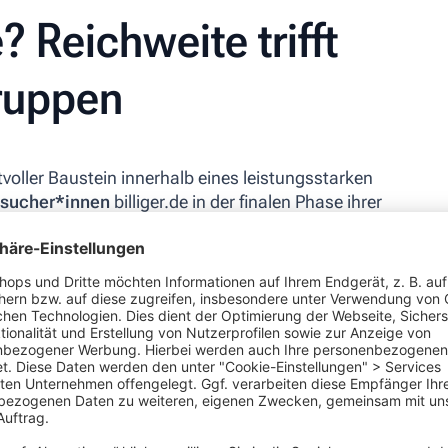
? Reichweite trifft
gruppen
tvoller Baustein innerhalb eines leistungsstarken
esucher*innen
billiger.de in der finalen Phase ihrer
telt die Plattform einen potenziellen Neukunden an
nnen haben sich bereits informiert, suchen gezielt
reis bei einem vertrauenswürdigen Shop und stehen
hlst ausschließlich für Klicks, die direkt in deinen
 mit voller Kostenkontrolle.
tourenquote:
Mit Ratgebern, Testberichten und
nd Einkaufskalender finden Kund*innen das passende