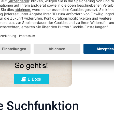
hre Kunden stets über für sie interessante Produkte
...
ses Retouren-Whitepaper herunter!
e Suchfunktion