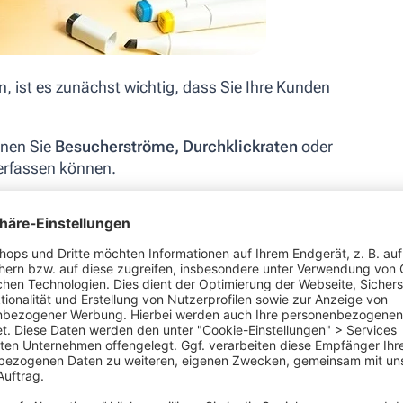
, ist es zunächst wichtig, dass Sie Ihre Kunden
enen Sie
Besucherströme, Durchklickraten
oder
rfassen können.
e Daten, wie viele Personen in dem Haushalt leben,
ten schließen können, ist es Ihnen möglich,
relevante Angebote erstellen, die den
ographischen Standort der Klienten entsprechen.
ils erstellen
, die über Neuerscheinungen von