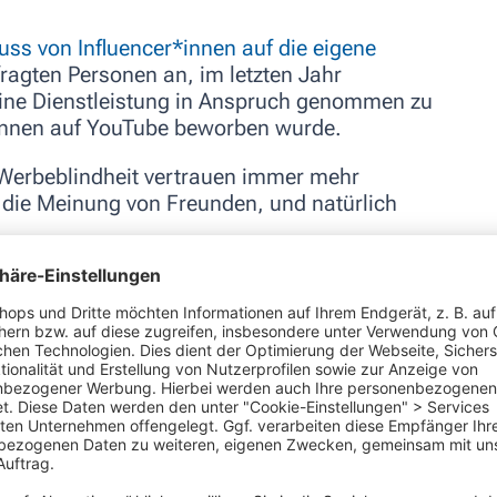
ss von Influencer*innen auf die eigene
ragten Personen an, im letzten Jahr
eine Dienstleistung in Anspruch genommen zu
innen auf YouTube beworben wurde.
 Werbeblindheit vertrauen immer mehr
 die Meinung von Freunden, und natürlich
g? Ich kann mich nicht daran erinnern, wann
hen habe.
reifen die meisten Personen zur
martphone und prüfen ihre Social-Media-
 heutzutage dort zu finden sein, wo die