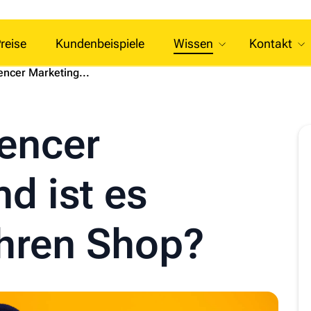
reise
Kundenbeispiele
Wissen
Kontakt
uencer Marketing...
uencer
d ist es
 Ihren Shop?