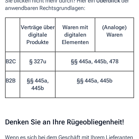
Sie blicken nicht mehr durch? Hier ein
Überblick
der
anwendbaren Rechtsgrundlagen:
Verträge über
Waren mit
(Analoge)
digitale
digitalen
Waren
Produkte
Elementen
B2C
§ 327u
§§ 445a, 445b, 478
B2B
§§ 445a,
§§ 445a, 445b
445b
Denken Sie an Ihre Rügeobliegenheit!
Wenn es sich bei dem Geschäft mit Ihrem Lieferanten