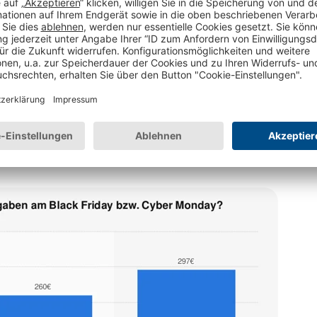
ässen können Sie somit auch skeptische
 auf Ihren Online-Shop aufmerksam machen.
en eingekauft haben, ist die
neut bei Ihnen einkaufen werden.
raucher*innen einer
Studie von
nd idealo.at
zufolge
im Schnitt fast 300 € am