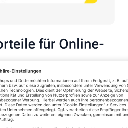
rteile für Online-
en Shop
Rabattaktionen der perfekte Anlass, um die
 den Umsatz anzukurbeln.
grund der Inflation und den hohen