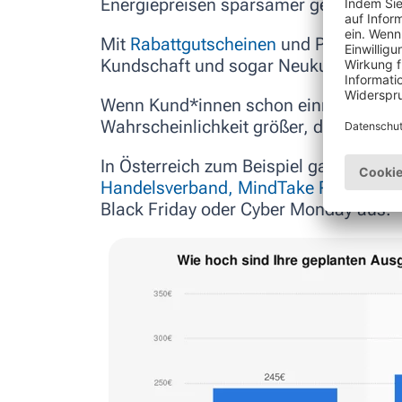
Energiepreisen sparsamer geworden.
Mit
Rabattgutscheinen
und Preisnachl
Kundschaft und sogar Neukund*innen
Wenn Kund*innen schon einmal bei Ihn
Wahrscheinlichkeit größer, dass sie er
In
Österreich
zum Beispiel gaben Verb
Handelsverband, MindTake Research u
Black Friday oder Cyber Monday
aus.