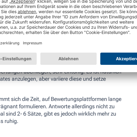
dem Namen anzusprechen, den sie selbst im Zuge
 oft stärker darüber, wie Menschen einen Text
tt also freundlich, empathisch und sympathisch auf.
lgruppengerecht und möglichst einheitlich zu
kennbar ist.
du die in der Regel größtenteils positiven
ltest du Abwechslung statt Standardfloskeln bieten.
rtungen überfliegen, sehr eintönig. Es ist natürlich
ates anzulegen, aber variiere diese und setze
mt sich die Zeit, auf Bewertungsplattformen lange
prägnant formulieren. Antworte allerdings nicht zu
l sind 2- 6 Sätze, gibt es jedoch wirklich mehr zu
as ruhig.