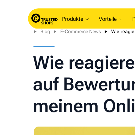
Produkte
Vorteile
P
Blog
E-Commerce News
Wie reagier
Wie reagiere 
auf Bewertu
meinem Onl