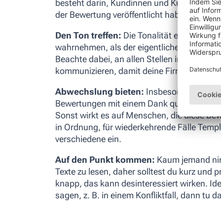
besteht darin, Kundinnen und Kunden mit 
der Bewertung veröffentlicht haben.
Den Ton treffen:
Die Tonalität entscheidet
wahrnehmen, als der eigentliche Inhalt. Tri
Beachte dabei, an allen Stellen im Netz zie
kommunizieren, damit deine Firma wiederer
Abwechslung bieten:
Insbesondere, wenn 
Bewertungen mit einem Dank quittierst, sol
Sonst wirkt es auf Menschen, die diese Bewe
in Ordnung, für wiederkehrende Fälle Templ
verschiedene ein.
Auf den Punkt kommen:
Kaum jemand nim
Texte zu lesen, daher solltest du kurz und 
knapp, das kann desinteressiert wirken. Idea
sagen, z. B. in einem Konfliktfall, dann tu d