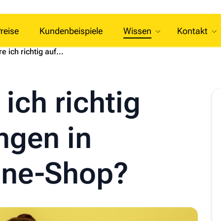
reise
Kundenbeispiele
Wissen
Kontakt
e ich richtig auf...
ich richtig
ngen in
ine-Shop?